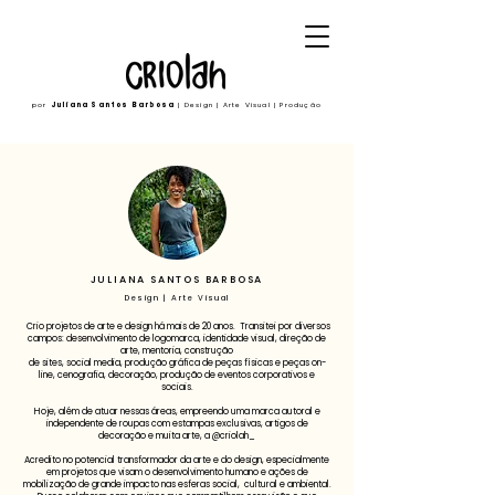
por
Juliana Santos Barbosa
| Design | Arte Visual | Produção
JULIANA SANTOS BARBOSA
Design | Arte Visual
Crio projetos de arte e design há mais de 20 anos. Transitei por diversos
campos: desenvolvimento de logomarca, identidade visual, direção de
arte, mentoria, construção
de sites, social media, produção gráfica de peças físicas e peças on-
line, cenografia, decoração, produção de eventos corporativos e
sociais.
Hoje, além de atuar nessas áreas, empreendo uma marca autoral e
independente de roupas com estampas exclusivas, artigos de
decoração e muita arte, a @criolah_
Acredito no potencial transformador da arte e do design, especialmente
em projetos que visam o desenvolvimento humano e ações de
mobilização de grande impacto nas esferas social, cultural e ambiental.