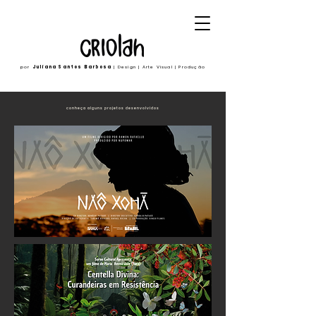
por
Juliana Santos Barbosa
| Design | Arte Visual | Produção
conheça alguns projetos desenvolvidos