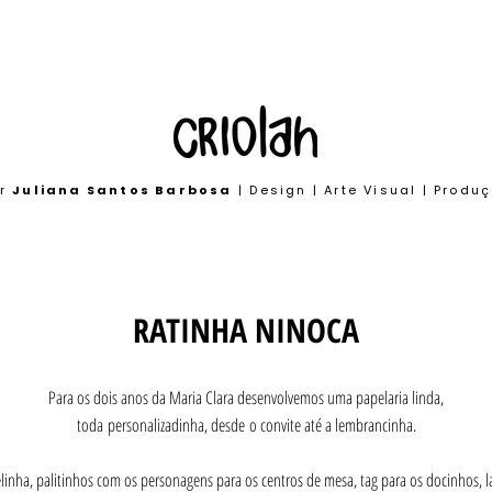
or
Juliana Santos Barbosa
| Design | Arte Visual | Produ
RATINHA NINOCA
Para os dois anos da Maria Clara desenvolvemos uma papelaria linda,
toda personalizadinha, desde o convite até a lembrancinha.
linha, palitinhos com os personagens para os centros de mesa, tag para os docinhos,